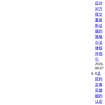
应对
对方
提交
重复
新证
据的
策略
与法
律程
序指
引
2026-
08-07
8
法
院判
定事
实婚
姻的
认定