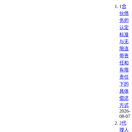
1
合
伙债
务的
认定
标准
与无
限连
带责
任和
有限
责任
下的
具体
偿还
方式
2026-
08-07
2
代
理人