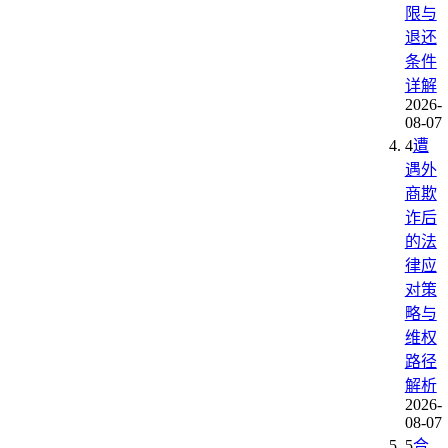
限与
退还
条件
详解
2026-
08-07
4
遭
遇外
商欺
诈后
的法
律应
对策
略与
维权
路径
解析
2026-
08-07
5
合