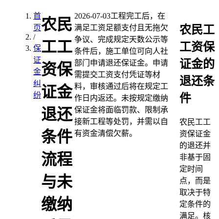
首
2026-07-03
工程完工后，在
农民
农民工
页
满足工资足额支付且无拖欠
/
争议、完成规定天数公示等
工工
工资保
保
条件后，施工单位可向人社
证
证金的
部门申请退还保证金。申请
资保
金
需提交工资支付凭证等材
退还条
纠
料，审核通过后将在规定工
证金
纷
件
作日内返还。未按规定缴纳
保证金将面临罚款、限制承
退还
接新工程等处罚，并需以自
农民工工
条件
有资金清偿欠薪。
资保证金
的退还并
流程
非基于固
定时间
与未
点，而是
取决于特
缴纳
定条件的
满足。核