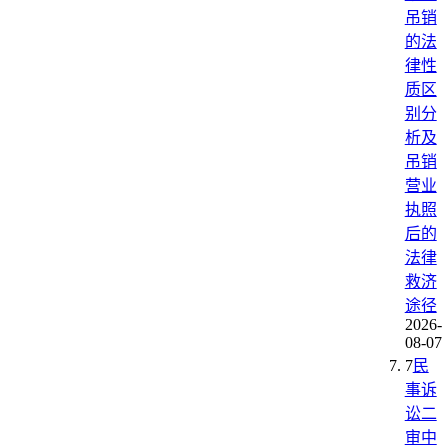
吊销
的法
律性
质区
别分
析及
吊销
营业
执照
后的
法律
救济
途径
2026-
08-07
7
民
事诉
讼二
审中