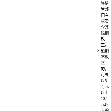
等监
管部
门有
权责
令其
限期
改
正。
逾期
不改
正
的，
可处
以5
万元
以上
10万
元以
下的