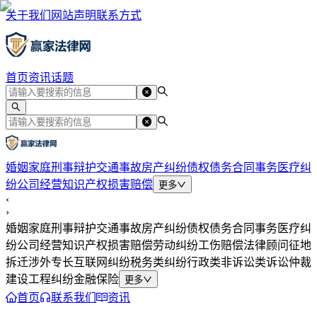
关于我们
网站声明
联系方式
首页
资讯
话题
婚姻家庭
刑事辩护
交通事故
房产纠纷
债权债务
合同事务
医疗纠
纷
公司经营
知识产权
损害赔偿
更多
‹
›
婚姻家庭
刑事辩护
交通事故
房产纠纷
债权债务
合同事务
医疗纠
纷
公司经营
知识产权
损害赔偿
劳动纠纷
工伤赔偿
法律顾问
征地
拆迁
涉外专长
互联网纠纷
税务类纠纷
行政类
非诉讼类
诉讼仲裁
建设工程纠纷
金融保险
更多
首页
联系我们
资讯