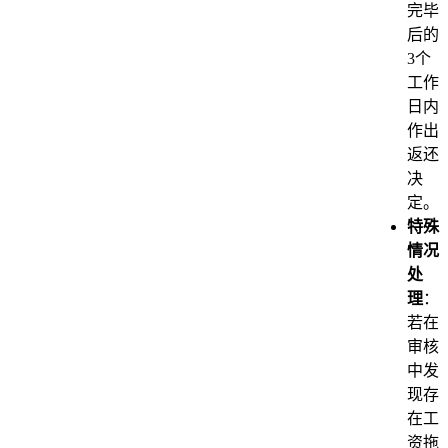
完毕
后的
3个
工作
日内
作出
返还
决
定。
特殊
情况
处
理
：
若在
审核
中发
现存
在工
资拖