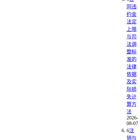
同违
约金
法定
上限
与司
法调
整标
准的
法律
依据
及实
际损
失计
算方
法
2026-
08-07
6
注
销与