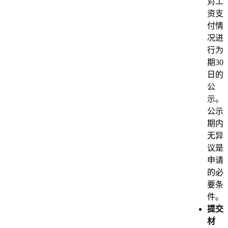
对工
资支
付情
况进
行为
期30
日的
公
示。
公示
期内
无异
议是
申请
的必
要条
件。
提交
材