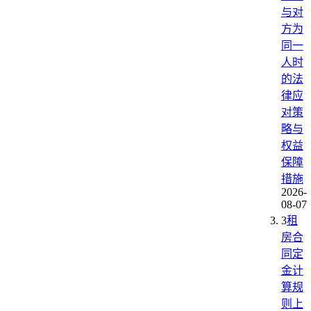
与对
方为
同一
人时
的法
律应
对策
略与
权益
保障
措施
2026-
08-07
3
租
房合
同定
金计
算规
则上