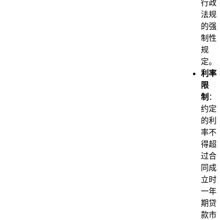
行政
法规
的强
制性
规
定。
利率
限
制
：
约定
的利
率不
得超
过合
同成
立时
一年
期贷
款市