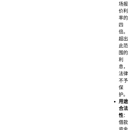
场报
价利
率的
四
倍。
超出
此范
围的
利
息，
法律
不予
保
护。
用途
合法
性
：
借款
资金