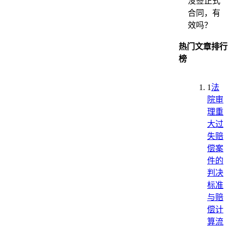
没签正式
合同，有
效吗？
热门文章排行
榜
1
法
院审
理重
大过
失赔
偿案
件的
判决
标准
与赔
偿计
算流