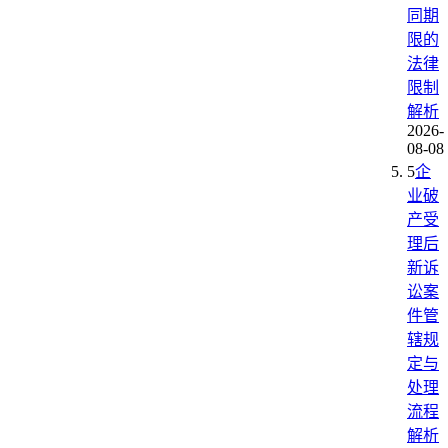
同期
限的
法律
限制
解析
2026-
08-08
5
企
业破
产受
理后
新诉
讼案
件管
辖规
定与
处理
流程
解析