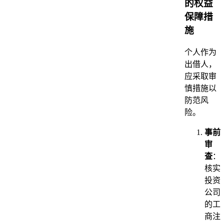
的权益
保障措
施
个人作为
出借人，
应采取审
慎措施以
防范风
险。
事前
审
查
：
核实
投资
公司
的工
商注