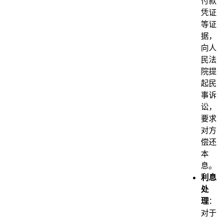
付款
凭证
等证
据，
向人
民法
院提
起民
事诉
讼，
要求
对方
偿还
本
息。
利息
处
理
：
对于