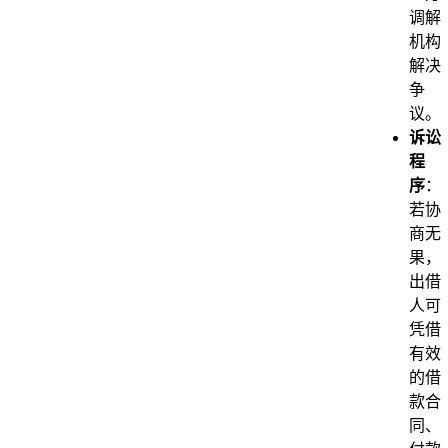
调解
机构
解决
争
议。
诉讼
程
序
：
若协
商无
果，
出借
人可
凭借
有效
的借
款合
同、