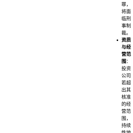
罪，
将面
临刑
事制
裁。
资质
与经
营范
围
：
投资
公司
若超
出其
核准
的经
营范
围，
持续
性地