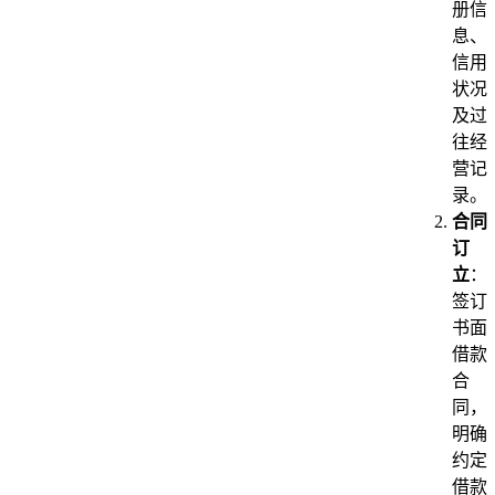
册信
息、
信用
状况
及过
往经
营记
录。
合同
订
立
：
签订
书面
借款
合
同，
明确
约定
借款