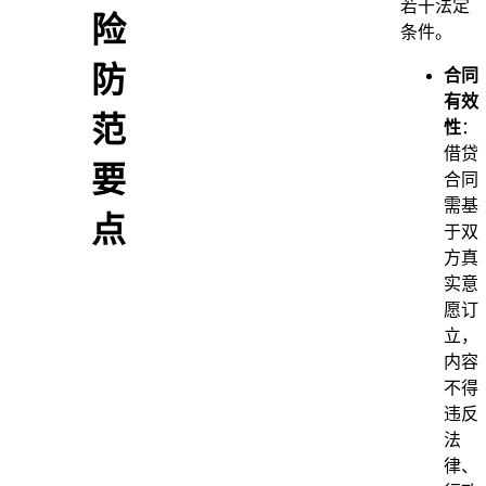
若干法定
险
条件。
防
合同
有效
范
性
：
借贷
要
合同
需基
点
于双
方真
实意
愿订
立，
内容
不得
违反
法
律、