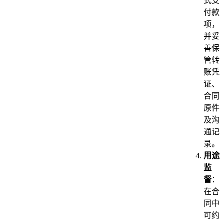
式支
付款
项，
并妥
善保
管转
账凭
证、
合同
原件
及沟
通记
录。
用途
监
督
：
在合
同中
可约