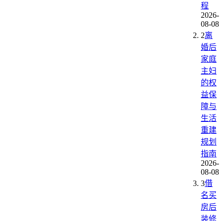
程
2026-
08-08
2
离
婚后
家庭
主妇
的权
益保
障与
生活
重建
规划
指南
2026-
08-08
3
借
名买
房后
装修