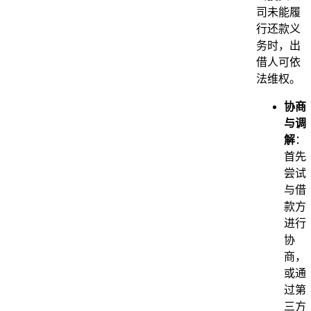
司未能履
行还款义
务时，出
借人可依
法维权。
协商
与调
解
：
首先
尝试
与借
款方
进行
协
商，
或通
过第
三方