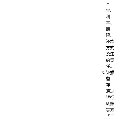
本
金、
利
率、
期
限、
还款
方式
及违
约责
任。
证据
留
存
：
通过
银行
转账
等方