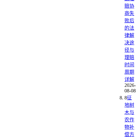
赔协
商失
败后
的法
律解
决途
径与
理赔
时间
周期
详解
2026-
08-08
8
征
地树
木与
农作
物补
偿方