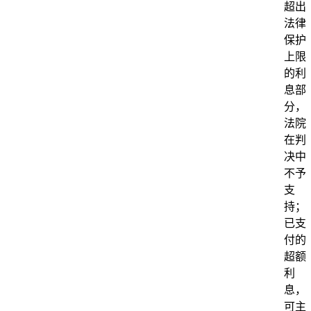
超出
法律
保护
上限
的利
息部
分，
法院
在判
决中
不予
支
持；
已支
付的
超额
利
息，
可主