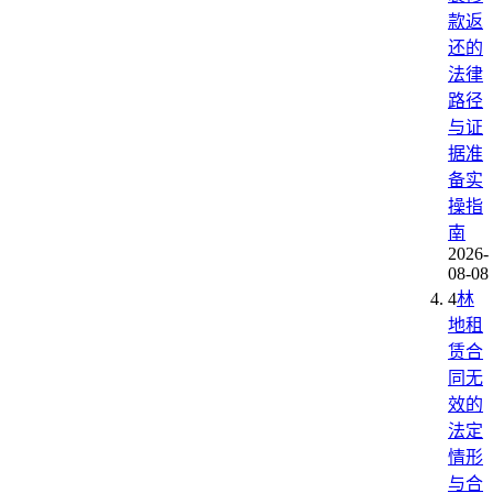
款返
还的
法律
路径
与证
据准
备实
操指
南
2026-
08-08
4
林
地租
赁合
同无
效的
法定
情形
与合