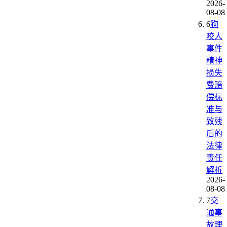
2026-
08-08
6
狗
咬人
事件
精神
损失
费赔
偿标
准与
致残
后的
法律
责任
解析
2026-
08-08
7
交
通事
故理