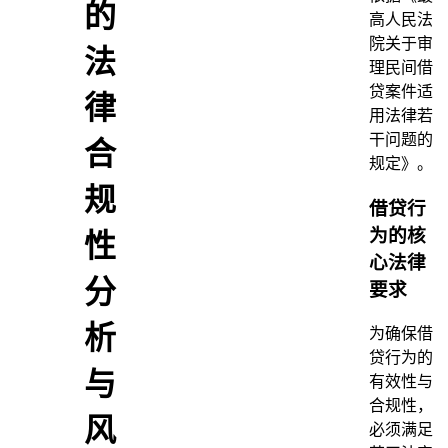
的
高人民法
院关于审
法
理民间借
贷案件适
律
用法律若
干问题的
合
规定》。
规
借贷行
为的核
性
心法律
分
要求
析
为确保借
贷行为的
与
有效性与
合规性，
风
必须满足