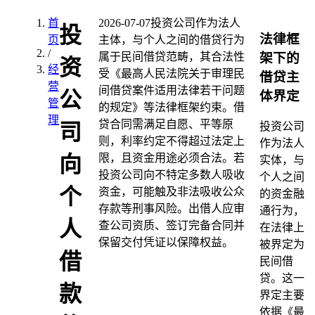
首
2026-07-07
投资公司作为法人
投
法律框
页
主体，与个人之间的借贷行为
/
架下的
属于民间借贷范畴，其合法性
资
经
受《最高人民法院关于审理民
借贷主
营
间借贷案件适用法律若干问题
公
体界定
管
的规定》等法律框架约束。借
理
贷合同需满足自愿、平等原
司
投资公司
则，利率约定不得超过法定上
作为法人
限，且资金用途必须合法。若
向
实体，与
投资公司向不特定多数人吸收
个人之间
个
资金，可能触及非法吸收公众
的资金融
存款等刑事风险。出借人应审
通行为，
人
查公司资质、签订完备合同并
在法律上
保留交付凭证以保障权益。
被界定为
借
民间借
贷。这一
款
界定主要
依据《最