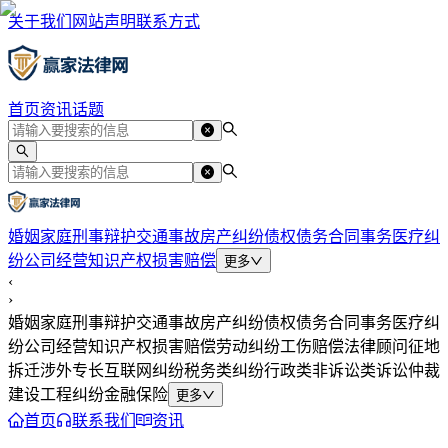
关于我们
网站声明
联系方式
首页
资讯
话题
婚姻家庭
刑事辩护
交通事故
房产纠纷
债权债务
合同事务
医疗纠
纷
公司经营
知识产权
损害赔偿
更多
‹
›
婚姻家庭
刑事辩护
交通事故
房产纠纷
债权债务
合同事务
医疗纠
纷
公司经营
知识产权
损害赔偿
劳动纠纷
工伤赔偿
法律顾问
征地
拆迁
涉外专长
互联网纠纷
税务类纠纷
行政类
非诉讼类
诉讼仲裁
建设工程纠纷
金融保险
更多
首页
联系我们
资讯